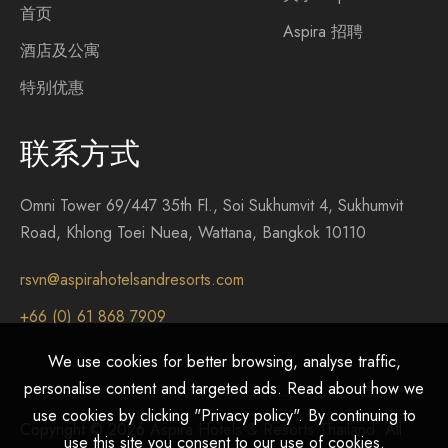
首页
Aspira 招聘
酒店及公寓
特别优惠
联系方式
Omni Tower 69/447 35th Fl., Soi Sukhumvit 4, Sukhumvit
Road, Khlong Toei Nuea, Wattana, Bangkok 10110
rsvn@aspirahotelsandresorts.com
+66 (0) 61 868 7909
We use cookies for better browsing, analyse traffic,
personalise content and targeted ads. Read about how we
use cookies by clicking "Privacy policy". By continuing to
Copyright © 2026
Aspira Hotels & Resorts Thailand
. All
use this site you consent to our use of cookies.