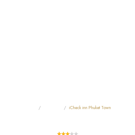
Home
All Hotels
iCheck inn Phuket Town
ICHECK INN PHUKET TOWN