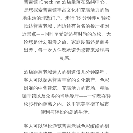
普吉镇 iCheck inn 酒店坐落在岛屿中心，
是您探索普吉镇丰富文化和充满活力的当
地生活的理想门户。步行 15 分钟即可轻松
抵达普吉老城，周边还有著名的餐厅和附
近景点——同时享受舒适与时尚的放松。无
论您是计划浪漫之旅、家庭度假还是商务
出差，每一次入住都承诺为您带来发现与
灵感。
酒店距离老城迷人的街道仅几分钟路程，
客人可以探索普吉丰富的文化遗产、色彩
斑斓的中葡建筑、充满活力的市场、精品
咖啡馆以及众多的当地餐厅——一切都在轻
松步行的距离之内。这里完美平衡了城市
便利与轻松的岛屿生活。
客人可以轻松游览普吉老城色彩缤纷的街