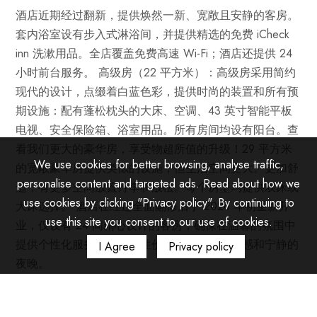
酒店近期经过翻新，提供焕然一新、宽敞且安静的客房。
套内浴室设有步入式淋浴间，并提供精选的免费 iCheck
inn 洗漱用品。全店覆盖免费高速 Wi-Fi；酒店还提供 24
小时前台服务。 高级房（22 平方米）：高级房采用简约
现代的设计，点缀着白蓝色彩，提供时尚的装置和所有预
期设施：配有蓬松枕头的大床、空调、43 英寸智能平板
电视、安全保险箱、浴室用品。所有房间均设有阳台。查
看我们更大的豪华房，享受物超所值的升级！29 平方米
We use cookies for better browsing, analyse traffic,
的宽敞豪华房提供类似的设施，但生活空间更大。更加舒
personalise content and targeted ads. Read about how we
适，有更多空间放置行李和放松。每个房型均提供双床或
use cookies by clicking "Privacy policy". By continuing to
大床选择。 酒店在经过全面翻修后于 2026 年初重新开
use this site you consent to our use of cookies.
业，仅设有 24 间精心设计的客房，确保在温馨的氛围中
提供个性化服务、卓越的性价比、现代的舒适感和宁静的
I Agree
Privacy policy
夜晚。
我们的客房