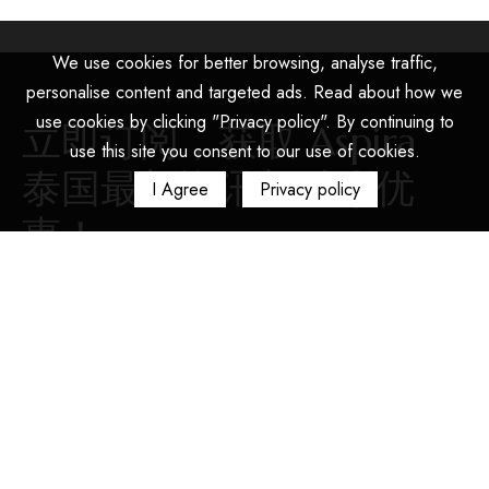
We use cookies for better browsing, analyse traffic,
personalise content and targeted ads. Read about how we
use cookies by clicking "Privacy policy". By continuing to
立即订阅，获取 Aspira
use this site you consent to our use of cookies.
泰国最新资讯与精彩优
I Agree
Privacy policy
惠！
快速链接
联系我们